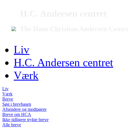
H.C. Andersen centret
The Hans Christian Andersen Centr
Liv
H.C. Andersen centret
Værk
Liv
Værk
Breve
Søg i brevbasen
Afsendere og modtagere
Breve om HCA
Ikke tidligere trykte breve
Alle breve