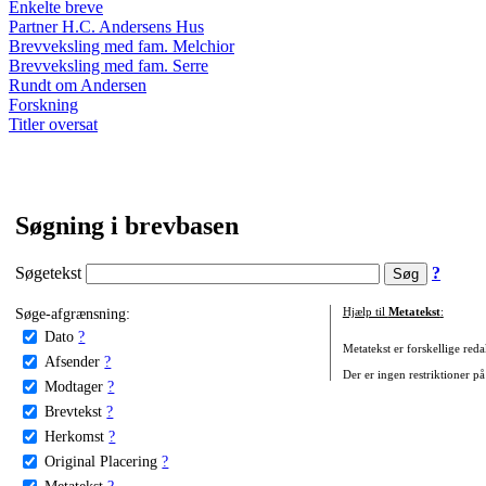
Enkelte breve
Partner H.C. Andersens Hus
Brevveksling med fam. Melchior
Brevveksling med fam. Serre
Rundt om Andersen
Forskning
Titler oversat
Søgning i brevbasen
Søgetekst
?
Søge-afgrænsning:
Hjælp til
Metatekst
:
Dato
?
Metatekst er forskellige reda
Afsender
?
Der er ingen restriktioner på
Modtager
?
Brevtekst
?
Herkomst
?
Original Placering
?
Metatekst
?