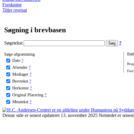
Forskning
Titler oversat
Søgning i brevbasen
Søgetekst
?
Søge-afgrænsning:
Hjæl
Dato
?
Brug 
Afsender
?
Find 
Modtager
?
Brevtekst
?
Herkomst
?
Original Placering
?
Metatekst
?
Denne side er senest opdateret 13. november 2025 Netstedet er senest