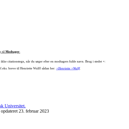
p til
Modtager
:
ikke citationstegn, når du søger efter en modtagers fulde navn. Brug i stedet +:
f.eks. breve til Henriette Wulff sådan her:
+Henriette +Wulff
.
 opdateret 23. februar 2023