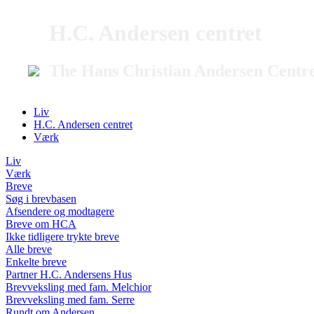
H.C. Andersen centret
The Hans Christian Andersen Centr
Liv
H.C. Andersen centret
Værk
Liv
Værk
Breve
Søg i brevbasen
Afsendere og modtagere
Breve om HCA
Ikke tidligere trykte breve
Alle breve
Enkelte breve
Partner H.C. Andersens Hus
Brevveksling med fam. Melchior
Brevveksling med fam. Serre
Rundt om Andersen