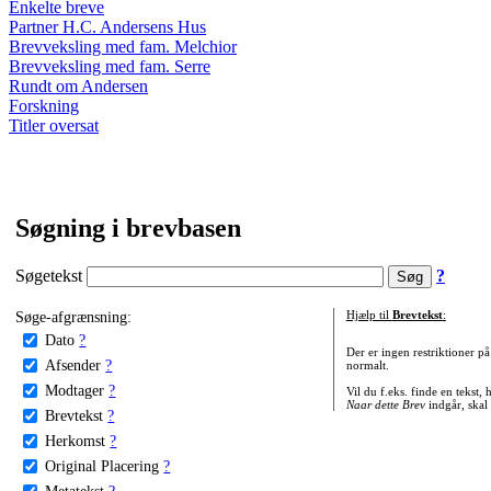
Enkelte breve
Partner H.C. Andersens Hus
Brevveksling med fam. Melchior
Brevveksling med fam. Serre
Rundt om Andersen
Forskning
Titler oversat
Søgning i brevbasen
Søgetekst
?
Søge-afgrænsning:
Hjælp til
Brevtekst
:
Dato
?
Der er ingen restriktioner p
Afsender
?
normalt.
Modtager
?
Vil du f.eks. finde en tekst,
Naar dette Brev
indgår, skal
Brevtekst
?
Herkomst
?
Original Placering
?
Metatekst
?