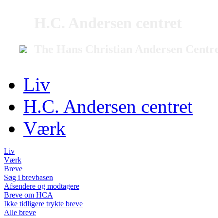
H.C. Andersen centret
The Hans Christian Andersen Centr
Liv
H.C. Andersen centret
Værk
Liv
Værk
Breve
Søg i brevbasen
Afsendere og modtagere
Breve om HCA
Ikke tidligere trykte breve
Alle breve