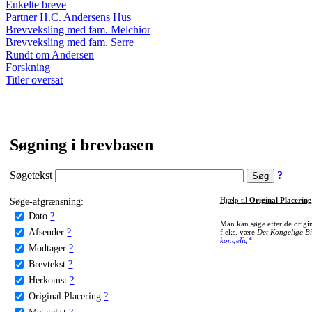
Enkelte breve
Partner H.C. Andersens Hus
Brevveksling med fam. Melchior
Brevveksling med fam. Serre
Rundt om Andersen
Forskning
Titler oversat
Søgning i brevbasen
Søgetekst
?
Søge-afgrænsning:
Hjælp til
Original Placering
Dato
?
Man kan søge efter de origi
Afsender
?
f.eks. være
Det Kongelige Bi
kongelig*
.
Modtager
?
Brevtekst
?
Herkomst
?
Original Placering
?
Metatekst
?