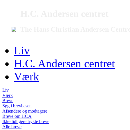
H.C. Andersen centret
The Hans Christian Andersen Centr
Liv
H.C. Andersen centret
Værk
Liv
Værk
Breve
Søg i brevbasen
Afsendere og modtagere
Breve om HCA
Ikke tidligere trykte breve
Alle breve