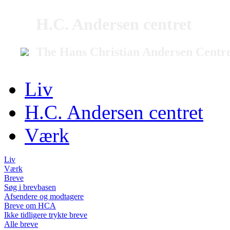
H.C. Andersen centret
The Hans Christian Andersen Centr
Liv
H.C. Andersen centret
Værk
Liv
Værk
Breve
Søg i brevbasen
Afsendere og modtagere
Breve om HCA
Ikke tidligere trykte breve
Alle breve