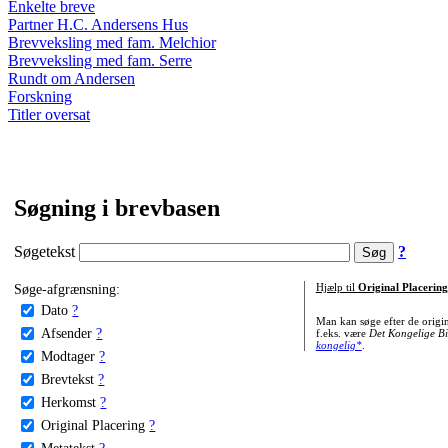
Enkelte breve
Partner H.C. Andersens Hus
Brevveksling med fam. Melchior
Brevveksling med fam. Serre
Rundt om Andersen
Forskning
Titler oversat
Søgning i brevbasen
Søgetekst
?
Søge-afgrænsning:
Hjælp til
Original Placering
Dato
?
Man kan søge efter de origi
Afsender
?
f.eks. være
Det Kongelige Bi
kongelig*
.
Modtager
?
Brevtekst
?
Herkomst
?
Original Placering
?
Metatekst
?