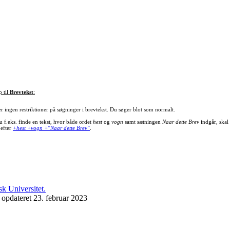
p til
Brevtekst
:
er ingen restriktioner på søgninger i brevtekst. Du søger blot som normalt.
u f.eks. finde en tekst, hvor både ordet
hest
og
vogn
samt sætningen
Naar dette Brev
indgår, skal
 efter
+hest +vogn +"Naar dette Brev"
.
 opdateret 23. februar 2023