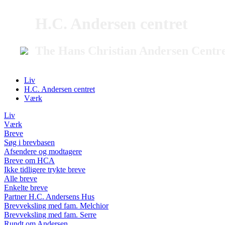
H.C. Andersen centret
The Hans Christian Andersen Centr
Liv
H.C. Andersen centret
Værk
Liv
Værk
Breve
Søg i brevbasen
Afsendere og modtagere
Breve om HCA
Ikke tidligere trykte breve
Alle breve
Enkelte breve
Partner H.C. Andersens Hus
Brevveksling med fam. Melchior
Brevveksling med fam. Serre
Rundt om Andersen