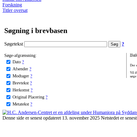
Forskning
Titler oversat
Søgning i brevbasen
Søgetekst
?
Søge-afgrænsning:
Hjæl
Dato
?
Der 
Afsender
?
Vil d
Modtager
?
søge
Brevtekst
?
Herkomst
?
Original Placering
?
Metatekst
?
Denne side er senest opdateret 13. november 2025 Netstedet er senest