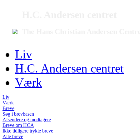
H.C. Andersen centret
The Hans Christian Andersen Centr
Liv
H.C. Andersen centret
Værk
Liv
Værk
Breve
Søg i brevbasen
Afsendere og modtagere
Breve om HCA
Ikke tidligere trykte breve
Alle breve