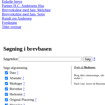
Enkelte breve
Partner H.C. Andersens Hus
Brevveksling med fam. Melchior
Brevveksling med fam. Serre
Rundt om Andersen
Forskning
Titler oversat
Søgning i brevbasen
Søgetekst
?
Søge-afgrænsning:
Hjælp til
Modtager
:
Dato
?
Brug ikke citationstegn, når
Afsender
?
stedet +:
Modtager
?
Find f.eks. breve til Henriet
Brevtekst
?
Herkomst
?
Original Placering
?
Metatekst
?