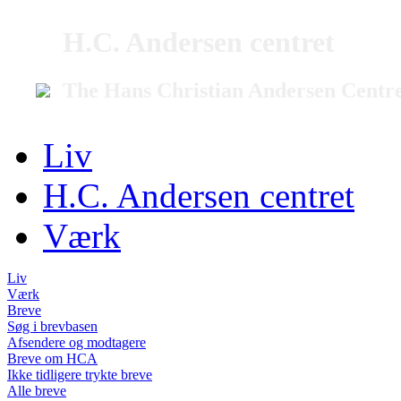
H.C. Andersen centret
The Hans Christian Andersen Centr
Liv
H.C. Andersen centret
Værk
Liv
Værk
Breve
Søg i brevbasen
Afsendere og modtagere
Breve om HCA
Ikke tidligere trykte breve
Alle breve