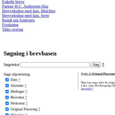
Enkelte breve
Partner H.C. Andersens Hus
Brevveksling med fam. Melchior
Brevveksling med fam. Serre
Rundt om Andersen
Forskning
Titler oversat
Søgning i brevbasen
Søgetekst
?
Søge-afgrænsning:
Hjælp til
Original Placering
Dato
?
Man kan søge efter de origi
Afsender
?
f.eks. være
Det Kongelige Bi
kongelig*
.
Modtager
?
Brevtekst
?
Herkomst
?
Original Placering
?
Metatekst
?