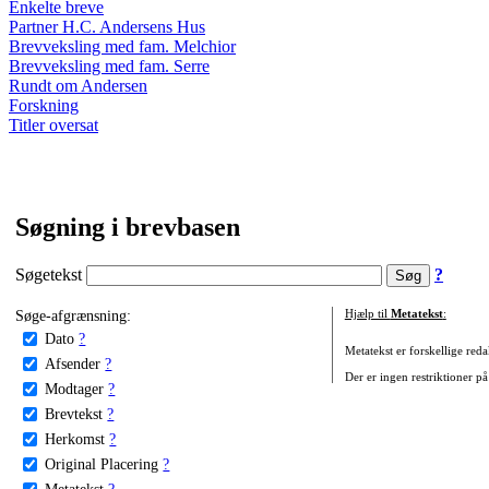
Enkelte breve
Partner H.C. Andersens Hus
Brevveksling med fam. Melchior
Brevveksling med fam. Serre
Rundt om Andersen
Forskning
Titler oversat
Søgning i brevbasen
Søgetekst
?
Søge-afgrænsning:
Hjælp til
Metatekst
:
Dato
?
Metatekst er forskellige reda
Afsender
?
Der er ingen restriktioner på
Modtager
?
Brevtekst
?
Herkomst
?
Original Placering
?
Metatekst
?