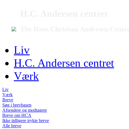
H.C. Andersen centret
The Hans Christian Andersen Centr
Liv
H.C. Andersen centret
Værk
Liv
Værk
Breve
Søg i brevbasen
Afsendere og modtagere
Breve om HCA
Ikke tidligere trykte breve
Alle breve