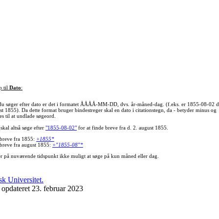
p til
Dato
:
du søger efter dato er det i formatet ÅÅÅÅ-MM-DD, dvs. år-måned-dag. (f.eks. er 1855-08-02 d
st 1855). Da dette format bruger bindestreger skal en dato i citationstegn, da - betyder minus og
s til at undlade søgeord.
skal altså søge efter
"1855-08-02"
for at finde breve fra d. 2. august 1855.
 breve fra 1855:
+1855*
 breve fra august 1855:
+"1855-08"*
er på nuværende tidspunkt ikke muligt at søge på kun måned eller dag.
 opdateret 23. februar 2023