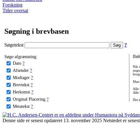
Forskning
Titler oversat
Søgning i brevbasen
Søgetekst
?
Søge-afgrænsning:
Hjæl
Dato
?
Når 
Afsender
?
augu
bruge
Modtager
?
Man 
Brevtekst
?
Alle
Herkomst
?
Alle
Original Placering
?
Det 
Metatekst
?
Denne side er senest opdateret 13. november 2025 Netstedet er senest