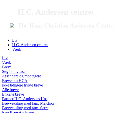
H.C. Andersen centret
The Hans Christian Andersen Centr
Liv
H.C. Andersen centret
Værk
Liv
Værk
Breve
Søg i brevbasen
Afsendere og modtagere
Breve om HCA
Ikke tidligere trykte breve
Alle breve
Enkelte breve
Partner H.C. Andersens Hus
Brevveksling med fam. Melchior
Brevveksling med fam. Serre
Rundt om Andersen