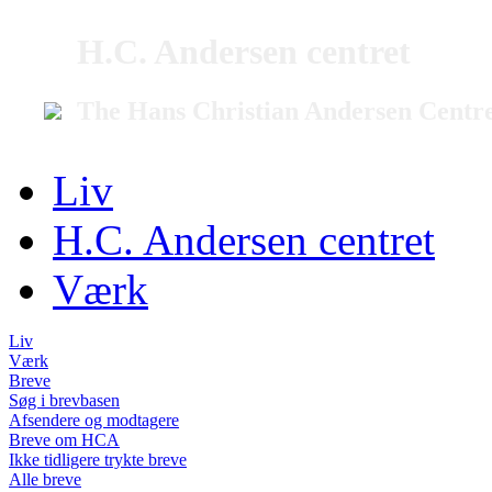
H.C. Andersen centret
The Hans Christian Andersen Centr
Liv
H.C. Andersen centret
Værk
Liv
Værk
Breve
Søg i brevbasen
Afsendere og modtagere
Breve om HCA
Ikke tidligere trykte breve
Alle breve