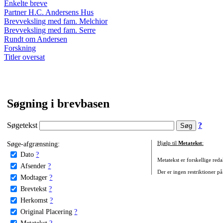
Enkelte breve
Partner H.C. Andersens Hus
Brevveksling med fam. Melchior
Brevveksling med fam. Serre
Rundt om Andersen
Forskning
Titler oversat
Søgning i brevbasen
Søgetekst
?
Søge-afgrænsning:
Hjælp til
Metatekst
:
Dato
?
Metatekst er forskellige reda
Afsender
?
Der er ingen restriktioner på
Modtager
?
Brevtekst
?
Herkomst
?
Original Placering
?
Metatekst
?