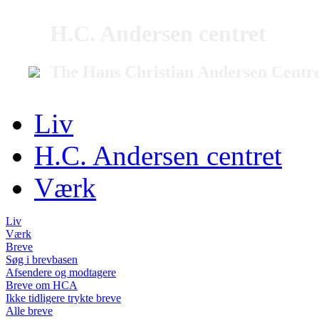
H.C. Andersen centret
The Hans Christian Andersen Centr
Liv
H.C. Andersen centret
Værk
Liv
Værk
Breve
Søg i brevbasen
Afsendere og modtagere
Breve om HCA
Ikke tidligere trykte breve
Alle breve