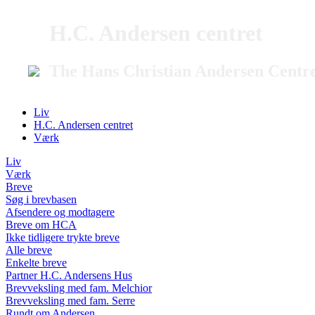
H.C. Andersen centret
The Hans Christian Andersen Centr
Liv
H.C. Andersen centret
Værk
Liv
Værk
Breve
Søg i brevbasen
Afsendere og modtagere
Breve om HCA
Ikke tidligere trykte breve
Alle breve
Enkelte breve
Partner H.C. Andersens Hus
Brevveksling med fam. Melchior
Brevveksling med fam. Serre
Rundt om Andersen