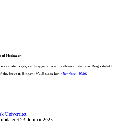
p til
Modtager
:
ikke citationstegn, når du søger efter en modtagers fulde navn. Brug i stedet +:
f.eks. breve til Henriette Wulff sådan her:
+Henriette +Wulff
.
 opdateret 23. februar 2023