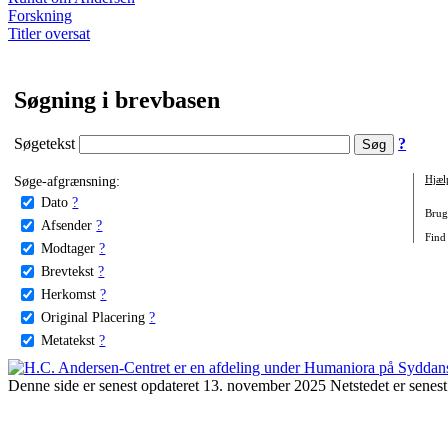
Forskning
Titler oversat
Søgning i brevbasen
Søgetekst
?
Søge-afgrænsning:
Hjæl
Dato
?
Brug 
Afsender
?
Find 
Modtager
?
Brevtekst
?
Herkomst
?
Original Placering
?
Metatekst
?
Denne side er senest opdateret 13. november 2025 Netstedet er senest