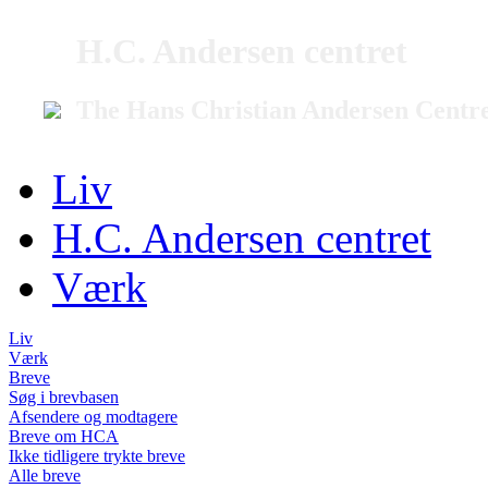
H.C. Andersen centret
The Hans Christian Andersen Centr
Liv
H.C. Andersen centret
Værk
Liv
Værk
Breve
Søg i brevbasen
Afsendere og modtagere
Breve om HCA
Ikke tidligere trykte breve
Alle breve