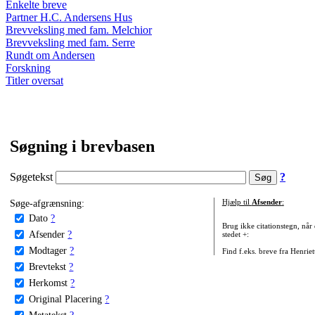
Enkelte breve
Partner H.C. Andersens Hus
Brevveksling med fam. Melchior
Brevveksling med fam. Serre
Rundt om Andersen
Forskning
Titler oversat
Søgning i brevbasen
Søgetekst
?
Søge-afgrænsning:
Hjælp til
Afsender
:
Dato
?
Brug ikke citationstegn, når
Afsender
?
stedet +:
Modtager
?
Find f.eks. breve fra Henrie
Brevtekst
?
Herkomst
?
Original Placering
?
Metatekst
?