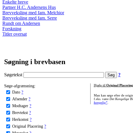
Enkelte breve
Partner H.C. Andersens Hus
Brevveksling med fam. Melchior
Brevveksling med fam. Serre
Rundt om Andersen
Forskning
Titler oversat
Søgning i brevbasen
Søgetekst
?
Søge-afgrænsning:
Hjælp til
Original Placering
Dato
?
Man kan søge efter de origi
Afsender
?
f.eks. være
Det Kongelige Bi
kongelig*
.
Modtager
?
Brevtekst
?
Herkomst
?
Original Placering
?
Metatekst
?