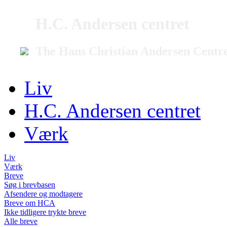
H.C. Andersen centret
The Hans Christian Andersen Centr
Liv
H.C. Andersen centret
Værk
Liv
Værk
Breve
Søg i brevbasen
Afsendere og modtagere
Breve om HCA
Ikke tidligere trykte breve
Alle breve