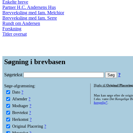
Enkelte breve
Partner H.C. Andersens Hus
Brevveksling med fam. Melchior
Brevveksling med fam. Serre
Rundt om Andersen
Forskning
Titler oversat
Søgning i brevbasen
Søgetekst
?
Søge-afgrænsning:
Hjælp til
Original Placering
Dato
?
Man kan søge efter de origi
Afsender
?
f.eks. være
Det Kongelige Bi
kongelig*
.
Modtager
?
Brevtekst
?
Herkomst
?
Original Placering
?
Metatekst
?