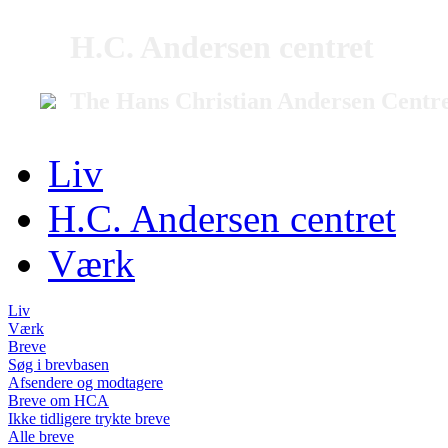
H.C. Andersen centret
The Hans Christian Andersen Centr
Liv
H.C. Andersen centret
Værk
Liv
Værk
Breve
Søg i brevbasen
Afsendere og modtagere
Breve om HCA
Ikke tidligere trykte breve
Alle breve