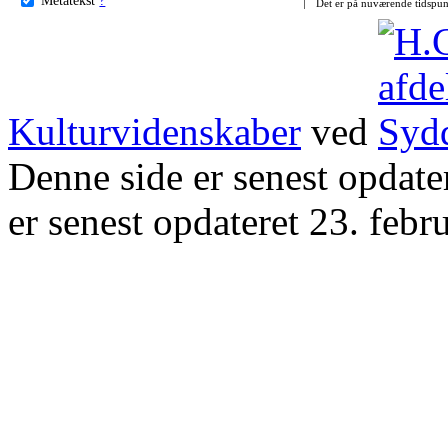
Det er på nuværende tidspun
Kulturvidenskaber
ved
Denne side er senest opdat
er senest opdateret 23. febr