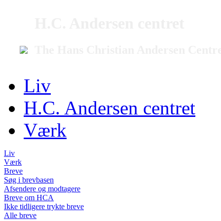
H.C. Andersen centret
The Hans Christian Andersen Centr
Liv
H.C. Andersen centret
Værk
Liv
Værk
Breve
Søg i brevbasen
Afsendere og modtagere
Breve om HCA
Ikke tidligere trykte breve
Alle breve