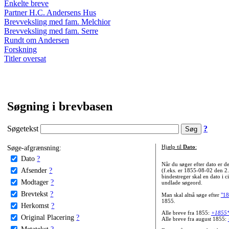
Enkelte breve
Partner H.C. Andersens Hus
Brevveksling med fam. Melchior
Brevveksling med fam. Serre
Rundt om Andersen
Forskning
Titler oversat
Søgning i brevbasen
Søgetekst
?
Søge-afgrænsning:
Hjælp til
Dato
:
Dato
?
Når du søger efter dato er
Afsender
?
(f.eks. er 1855-08-02 den 2
bindestreger skal en dato i c
Modtager
?
undlade søgeord.
Brevtekst
?
Man skal altså søge efter
"18
1855.
Herkomst
?
Alle breve fra 1855:
+1855
Original Placering
?
Alle breve fra august 1855:
Metatekst
?