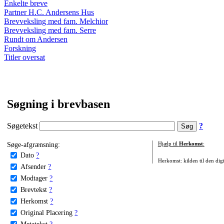
Enkelte breve
Partner H.C. Andersens Hus
Brevveksling med fam. Melchior
Brevveksling med fam. Serre
Rundt om Andersen
Forskning
Titler oversat
Søgning i brevbasen
Søgetekst
?
Søge-afgrænsning:
Hjælp til
Herkomst
:
Dato
?
Herkomst: kilden til den digi
Afsender
?
Modtager
?
Brevtekst
?
Herkomst
?
Original Placering
?
Metatekst
?