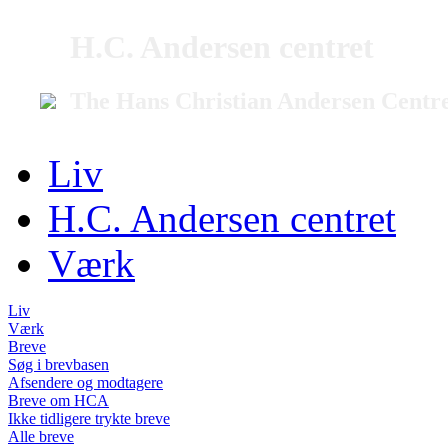
H.C. Andersen centret
The Hans Christian Andersen Centr
Liv
H.C. Andersen centret
Værk
Liv
Værk
Breve
Søg i brevbasen
Afsendere og modtagere
Breve om HCA
Ikke tidligere trykte breve
Alle breve