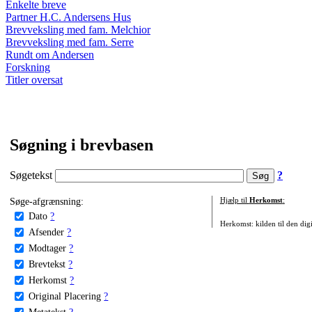
Enkelte breve
Partner H.C. Andersens Hus
Brevveksling med fam. Melchior
Brevveksling med fam. Serre
Rundt om Andersen
Forskning
Titler oversat
Søgning i brevbasen
Søgetekst
?
Søge-afgrænsning:
Hjælp til
Herkomst
:
Dato
?
Herkomst: kilden til den digi
Afsender
?
Modtager
?
Brevtekst
?
Herkomst
?
Original Placering
?
Metatekst
?