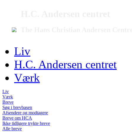
H.C. Andersen centret
The Hans Christian Andersen Centr
Liv
H.C. Andersen centret
Værk
Liv
Værk
Breve
Søg i brevbasen
Afsendere og modtagere
Breve om HCA
Ikke tidligere trykte breve
Alle breve