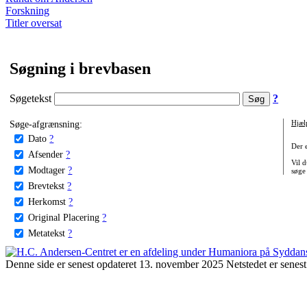
Forskning
Titler oversat
Søgning i brevbasen
Søgetekst
?
Søge-afgrænsning:
Hjæl
Dato
?
Der 
Afsender
?
Vil d
Modtager
?
søge
Brevtekst
?
Herkomst
?
Original Placering
?
Metatekst
?
Denne side er senest opdateret 13. november 2025 Netstedet er senest