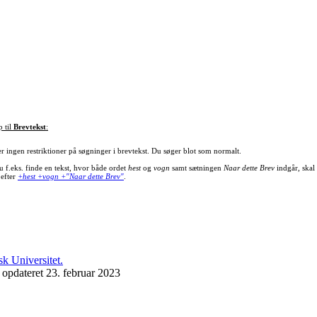
p til
Brevtekst
:
er ingen restriktioner på søgninger i brevtekst. Du søger blot som normalt.
u f.eks. finde en tekst, hvor både ordet
hest
og
vogn
samt sætningen
Naar dette Brev
indgår, skal
 efter
+hest +vogn +"Naar dette Brev"
.
 opdateret 23. februar 2023