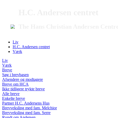
H.C. Andersen centret
The Hans Christian Andersen Centr
Liv
H.C. Andersen centret
Værk
Liv
Værk
Breve
Søg i brevbasen
Afsendere og modtagere
Breve om HCA
Ikke tidligere trykte breve
Alle breve
Enkelte breve
Partner H.C. Andersens Hus
Brevveksling med fam. Melchior
Brevveksling med fam. Serre
Rundt om Andersen