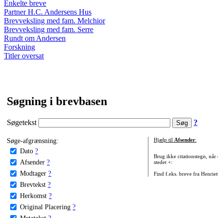
Enkelte breve
Partner H.C. Andersens Hus
Brevveksling med fam. Melchior
Brevveksling med fam. Serre
Rundt om Andersen
Forskning
Titler oversat
Søgning i brevbasen
Søgetekst
?
Søge-afgrænsning:
Hjælp til
Afsender
:
Dato
?
Brug ikke citationstegn, når
Afsender
?
stedet +:
Modtager
?
Find f.eks. breve fra Henrie
Brevtekst
?
Herkomst
?
Original Placering
?
Metatekst
?