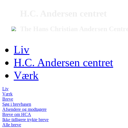
H.C. Andersen centret
The Hans Christian Andersen Centr
Liv
H.C. Andersen centret
Værk
Liv
Værk
Breve
Søg i brevbasen
Afsendere og modtagere
Breve om HCA
Ikke tidligere trykte breve
Alle breve