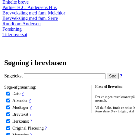
Enkelte breve
Partner H.C. Andersens Hus
Brevveksling med fam. Melchior
Brevveksling med fam. Serre
Rundt om Andersen
Forskning
Titler oversat
Søgning i brevbasen
Søgetekst
?
Søge-afgrænsning:
Hjælp til
Brevtekst
:
Dato
?
Der er ingen restriktioner p
Afsender
?
normalt.
Modtager
?
Vil du f.eks. finde en tekst,
Naar dette Brev
indgår, skal
Brevtekst
?
Herkomst
?
Original Placering
?
Metatekst
?