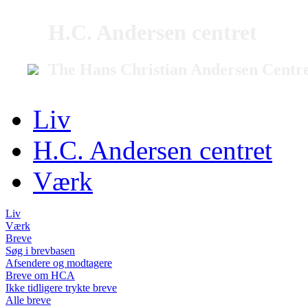
H.C. Andersen centret
The Hans Christian Andersen Centr
Liv
H.C. Andersen centret
Værk
Liv
Værk
Breve
Søg i brevbasen
Afsendere og modtagere
Breve om HCA
Ikke tidligere trykte breve
Alle breve