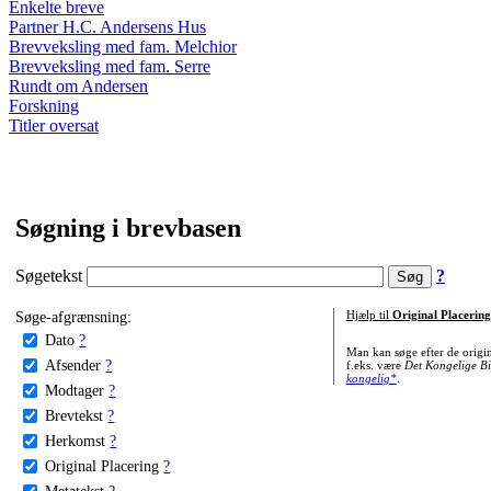
Enkelte breve
Partner H.C. Andersens Hus
Brevveksling med fam. Melchior
Brevveksling med fam. Serre
Rundt om Andersen
Forskning
Titler oversat
Søgning i brevbasen
Søgetekst
?
Søge-afgrænsning:
Hjælp til
Original Placering
Dato
?
Man kan søge efter de origi
Afsender
?
f.eks. være
Det Kongelige Bi
kongelig*
.
Modtager
?
Brevtekst
?
Herkomst
?
Original Placering
?
Metatekst
?