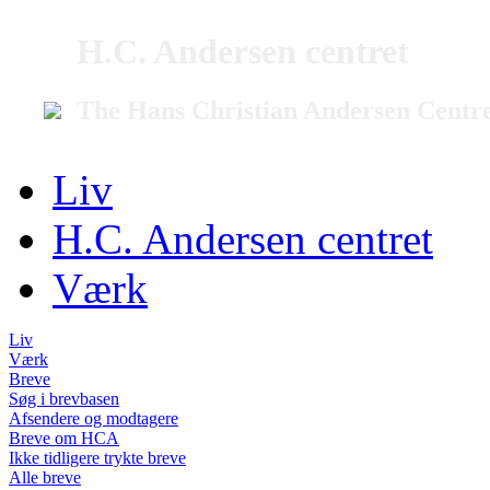
H.C. Andersen centret
The Hans Christian Andersen Centr
Liv
H.C. Andersen centret
Værk
Liv
Værk
Breve
Søg i brevbasen
Afsendere og modtagere
Breve om HCA
Ikke tidligere trykte breve
Alle breve