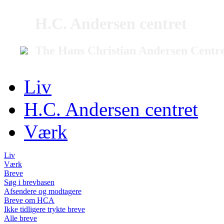
H.C. Andersen centret
The Hans Christian Andersen Centr
Liv
H.C. Andersen centret
Værk
Liv
Værk
Breve
Søg i brevbasen
Afsendere og modtagere
Breve om HCA
Ikke tidligere trykte breve
Alle breve