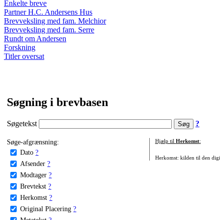
Enkelte breve
Partner H.C. Andersens Hus
Brevveksling med fam. Melchior
Brevveksling med fam. Serre
Rundt om Andersen
Forskning
Titler oversat
Søgning i brevbasen
Søgetekst
?
Søge-afgrænsning:
Hjælp til
Herkomst
:
Dato
?
Herkomst: kilden til den digi
Afsender
?
Modtager
?
Brevtekst
?
Herkomst
?
Original Placering
?
Metatekst
?