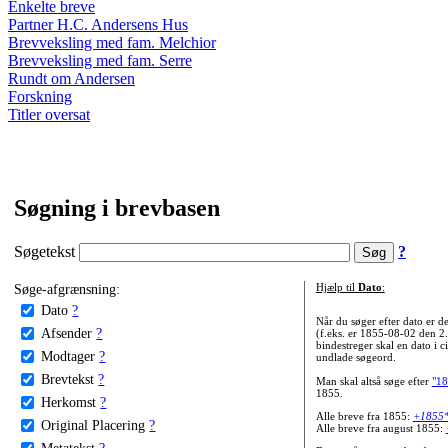
Enkelte breve
Partner H.C. Andersens Hus
Brevveksling med fam. Melchior
Brevveksling med fam. Serre
Rundt om Andersen
Forskning
Titler oversat
Søgning i brevbasen
Søgetekst
?
Søge-afgrænsning:
Hjælp til
Dato
:
Dato
?
Når du søger efter dato er
Afsender
?
(f.eks. er 1855-08-02 den 2
bindestreger skal en dato i c
Modtager
?
undlade søgeord.
Brevtekst
?
Man skal altså søge efter
"18
1855.
Herkomst
?
Alle breve fra 1855:
+1855
Original Placering
?
Alle breve fra august 1855:
Metatekst
?