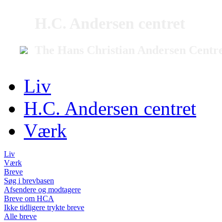
H.C. Andersen centret
The Hans Christian Andersen Centr
Liv
H.C. Andersen centret
Værk
Liv
Værk
Breve
Søg i brevbasen
Afsendere og modtagere
Breve om HCA
Ikke tidligere trykte breve
Alle breve