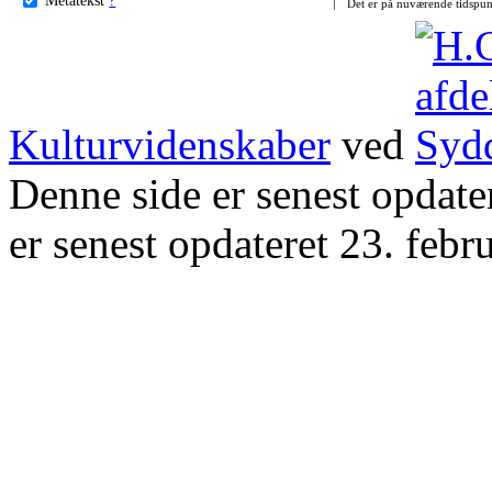
Det er på nuværende tidspun
Kulturvidenskaber
ved
Denne side er senest opdat
er senest opdateret 23. febr