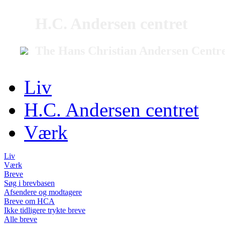
H.C. Andersen centret
The Hans Christian Andersen Centr
Liv
H.C. Andersen centret
Værk
Liv
Værk
Breve
Søg i brevbasen
Afsendere og modtagere
Breve om HCA
Ikke tidligere trykte breve
Alle breve