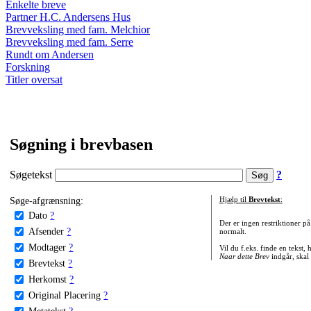
Enkelte breve
Partner H.C. Andersens Hus
Brevveksling med fam. Melchior
Brevveksling med fam. Serre
Rundt om Andersen
Forskning
Titler oversat
Søgning i brevbasen
Søgetekst
?
Søge-afgrænsning:
Hjælp til
Brevtekst
:
Dato
?
Der er ingen restriktioner p
Afsender
?
normalt.
Modtager
?
Vil du f.eks. finde en tekst,
Naar dette Brev
indgår, skal
Brevtekst
?
Herkomst
?
Original Placering
?
Metatekst
?