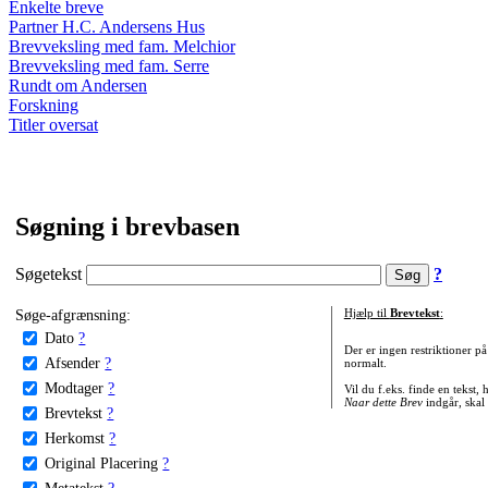
Enkelte breve
Partner H.C. Andersens Hus
Brevveksling med fam. Melchior
Brevveksling med fam. Serre
Rundt om Andersen
Forskning
Titler oversat
Søgning i brevbasen
Søgetekst
?
Søge-afgrænsning:
Hjælp til
Brevtekst
:
Dato
?
Der er ingen restriktioner p
Afsender
?
normalt.
Modtager
?
Vil du f.eks. finde en tekst,
Naar dette Brev
indgår, skal
Brevtekst
?
Herkomst
?
Original Placering
?
Metatekst
?