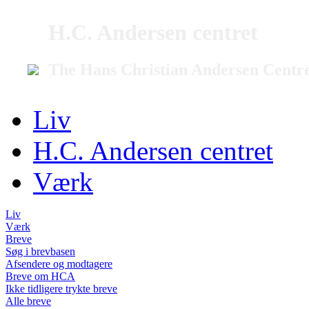
H.C. Andersen centret
The Hans Christian Andersen Centr
Liv
H.C. Andersen centret
Værk
Liv
Værk
Breve
Søg i brevbasen
Afsendere og modtagere
Breve om HCA
Ikke tidligere trykte breve
Alle breve