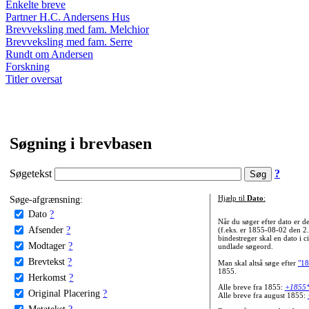
Enkelte breve
Partner H.C. Andersens Hus
Brevveksling med fam. Melchior
Brevveksling med fam. Serre
Rundt om Andersen
Forskning
Titler oversat
Søgning i brevbasen
Søgetekst
?
Søge-afgrænsning:
Hjælp til
Dato
:
Dato
?
Når du søger efter dato er
Afsender
?
(f.eks. er 1855-08-02 den 2
bindestreger skal en dato i c
Modtager
?
undlade søgeord.
Brevtekst
?
Man skal altså søge efter
"18
1855.
Herkomst
?
Alle breve fra 1855:
+1855
Original Placering
?
Alle breve fra august 1855:
Metatekst
?