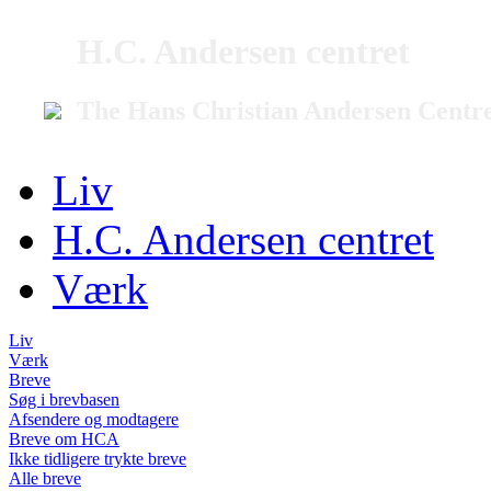
H.C. Andersen centret
The Hans Christian Andersen Centr
Liv
H.C. Andersen centret
Værk
Liv
Værk
Breve
Søg i brevbasen
Afsendere og modtagere
Breve om HCA
Ikke tidligere trykte breve
Alle breve