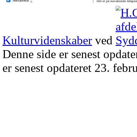
Det er på nuværende tidspun
Kulturvidenskaber
ved
Denne side er senest opdat
er senest opdateret 23. febr