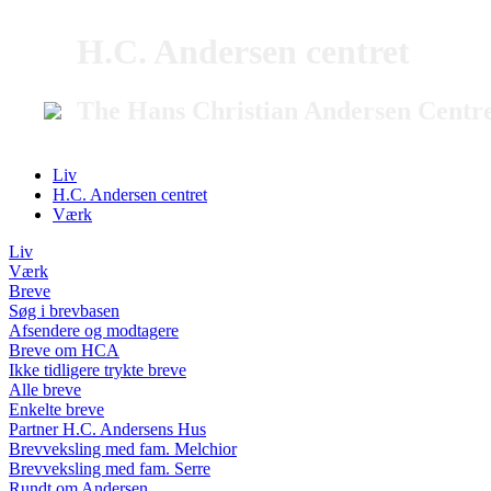
H.C. Andersen centret
The Hans Christian Andersen Centr
Liv
H.C. Andersen centret
Værk
Liv
Værk
Breve
Søg i brevbasen
Afsendere og modtagere
Breve om HCA
Ikke tidligere trykte breve
Alle breve
Enkelte breve
Partner H.C. Andersens Hus
Brevveksling med fam. Melchior
Brevveksling med fam. Serre
Rundt om Andersen