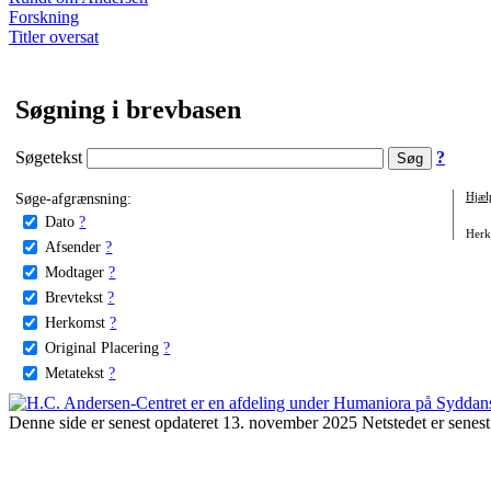
Forskning
Titler oversat
Søgning i brevbasen
Søgetekst
?
Søge-afgrænsning:
Hjæl
Dato
?
Herko
Afsender
?
Modtager
?
Brevtekst
?
Herkomst
?
Original Placering
?
Metatekst
?
Denne side er senest opdateret 13. november 2025 Netstedet er senest