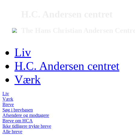
H.C. Andersen centret
The Hans Christian Andersen Centr
Liv
H.C. Andersen centret
Værk
Liv
Værk
Breve
Søg i brevbasen
Afsendere og modtagere
Breve om HCA
Ikke tidligere trykte breve
Alle breve