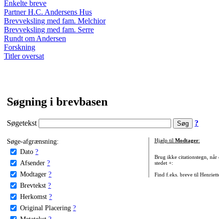
Enkelte breve
Partner H.C. Andersens Hus
Brevveksling med fam. Melchior
Brevveksling med fam. Serre
Rundt om Andersen
Forskning
Titler oversat
Søgning i brevbasen
Søgetekst
?
Søge-afgrænsning:
Hjælp til
Modtager
:
Dato
?
Brug ikke citationstegn, når
Afsender
?
stedet +:
Modtager
?
Find f.eks. breve til Henriet
Brevtekst
?
Herkomst
?
Original Placering
?
Metatekst
?