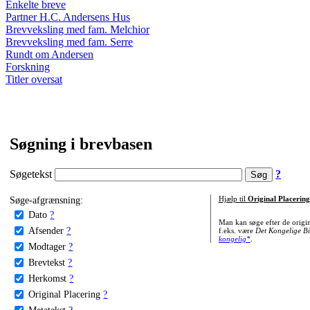
Enkelte breve
Partner H.C. Andersens Hus
Brevveksling med fam. Melchior
Brevveksling med fam. Serre
Rundt om Andersen
Forskning
Titler oversat
Søgning i brevbasen
Søgetekst
?
Søge-afgrænsning:
Hjælp til
Original Placering
Dato
?
Man kan søge efter de origi
Afsender
?
f.eks. være
Det Kongelige Bi
kongelig*
.
Modtager
?
Brevtekst
?
Herkomst
?
Original Placering
?
Metatekst
?