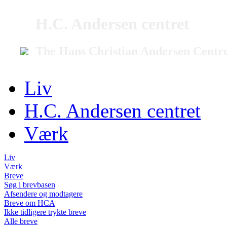
H.C. Andersen centret
The Hans Christian Andersen Centr
Liv
H.C. Andersen centret
Værk
Liv
Værk
Breve
Søg i brevbasen
Afsendere og modtagere
Breve om HCA
Ikke tidligere trykte breve
Alle breve