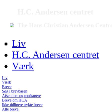
H.C. Andersen centret
The Hans Christian Andersen Centr
Liv
H.C. Andersen centret
Værk
Liv
Værk
Breve
Søg i brevbasen
Afsendere og modtagere
Breve om HCA
Ikke tidligere trykte breve
Alle breve