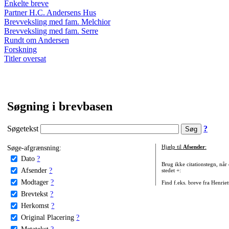
Enkelte breve
Partner H.C. Andersens Hus
Brevveksling med fam. Melchior
Brevveksling med fam. Serre
Rundt om Andersen
Forskning
Titler oversat
Søgning i brevbasen
Søgetekst
?
Søge-afgrænsning:
Hjælp til
Afsender
:
Dato
?
Brug ikke citationstegn, når
Afsender
?
stedet +:
Modtager
?
Find f.eks. breve fra Henrie
Brevtekst
?
Herkomst
?
Original Placering
?
Metatekst
?