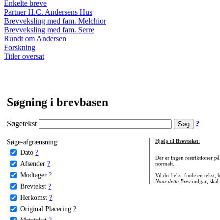
Enkelte breve
Partner H.C. Andersens Hus
Brevveksling med fam. Melchior
Brevveksling med fam. Serre
Rundt om Andersen
Forskning
Titler oversat
Søgning i brevbasen
Søgetekst
?
Søge-afgrænsning:
Hjælp til
Brevtekst
:
Dato
?
Der er ingen restriktioner p
Afsender
?
normalt.
Modtager
?
Vil du f.eks. finde en tekst,
Naar dette Brev
indgår, skal
Brevtekst
?
Herkomst
?
Original Placering
?
Metatekst
?