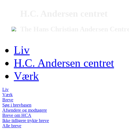
H.C. Andersen centret
The Hans Christian Andersen Centr
Liv
H.C. Andersen centret
Værk
Liv
Værk
Breve
Søg i brevbasen
Afsendere og modtagere
Breve om HCA
Ikke tidligere trykte breve
Alle breve