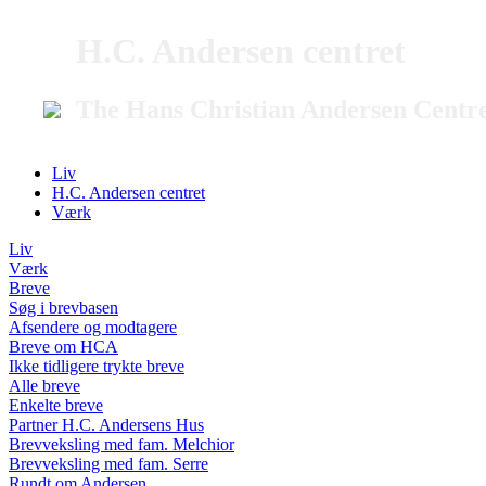
H.C. Andersen centret
The Hans Christian Andersen Centr
Liv
H.C. Andersen centret
Værk
Liv
Værk
Breve
Søg i brevbasen
Afsendere og modtagere
Breve om HCA
Ikke tidligere trykte breve
Alle breve
Enkelte breve
Partner H.C. Andersens Hus
Brevveksling med fam. Melchior
Brevveksling med fam. Serre
Rundt om Andersen