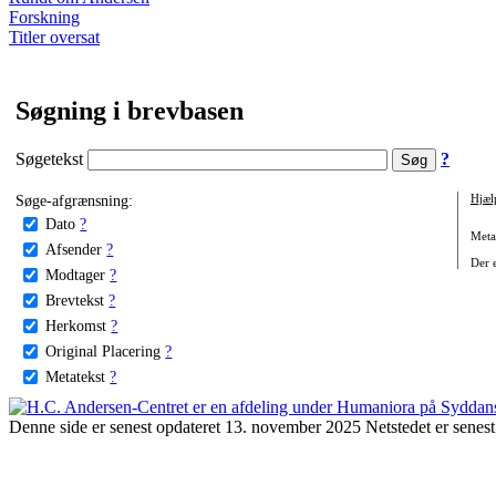
Forskning
Titler oversat
Søgning i brevbasen
Søgetekst
?
Søge-afgrænsning:
Hjæl
Dato
?
Metat
Afsender
?
Der e
Modtager
?
Brevtekst
?
Herkomst
?
Original Placering
?
Metatekst
?
Denne side er senest opdateret 13. november 2025 Netstedet er senest