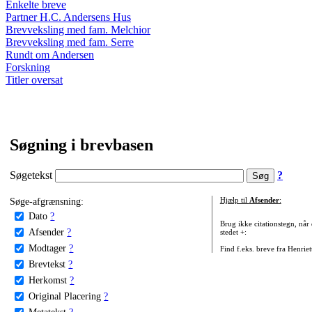
Enkelte breve
Partner H.C. Andersens Hus
Brevveksling med fam. Melchior
Brevveksling med fam. Serre
Rundt om Andersen
Forskning
Titler oversat
Søgning i brevbasen
Søgetekst
?
Søge-afgrænsning:
Hjælp til
Afsender
:
Dato
?
Brug ikke citationstegn, når
Afsender
?
stedet +:
Modtager
?
Find f.eks. breve fra Henrie
Brevtekst
?
Herkomst
?
Original Placering
?
Metatekst
?