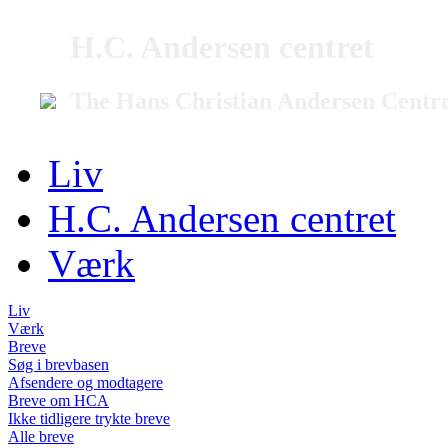
H.C. Andersen centret
The Hans Christian Andersen Centr
Liv
H.C. Andersen centret
Værk
Liv
Værk
Breve
Søg i brevbasen
Afsendere og modtagere
Breve om HCA
Ikke tidligere trykte breve
Alle breve