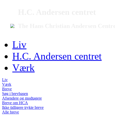
H.C. Andersen centret
The Hans Christian Andersen Centr
Liv
H.C. Andersen centret
Værk
Liv
Værk
Breve
Søg i brevbasen
Afsendere og modtagere
Breve om HCA
Ikke tidligere trykte breve
Alle breve