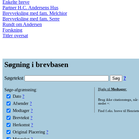
Enkelte breve
Partner H.C. Andersens Hus
Brevveksling med fam. Melchior
Brevveksling med fam. Serre
Rundt om Andersen
Forskning
Titler oversat
Søgning i brevbasen
Søgetekst
?
Søge-afgrænsning:
Hjælp til
Modtager
:
Dato
?
Brug ikke citationstegn, når
Afsender
?
stedet +:
Modtager
?
Find f.eks. breve til Henriet
Brevtekst
?
Herkomst
?
Original Placering
?
Metatekst
?