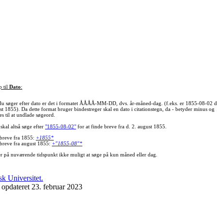
p til
Dato
:
du søger efter dato er det i formatet ÅÅÅÅ-MM-DD, dvs. år-måned-dag. (f.eks. er 1855-08-02 d
st 1855). Da dette format bruger bindestreger skal en dato i citationstegn, da - betyder minus og
s til at undlade søgeord.
skal altså søge efter
"1855-08-02"
for at finde breve fra d. 2. august 1855.
 breve fra 1855:
+1855*
 breve fra august 1855:
+"1855-08"*
er på nuværende tidspunkt ikke muligt at søge på kun måned eller dag.
 opdateret 23. februar 2023