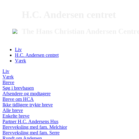
H.C. Andersen centret
The Hans Christian Andersen Centr
Liv
H.C. Andersen centret
Værk
Liv
Værk
Breve
Søg i brevbasen
Afsendere og modtagere
Breve om HCA
Ikke tidligere trykte breve
Alle breve
Enkelte breve
Partner H.C. Andersens Hus
Brevveksling med fam. Melchior
Brevveksling med fam. Serre
Rundt om Andersen