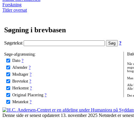
Forskning
Titler oversat
Søgning i brevbasen
Søgetekst
?
Søge-afgrænsning:
Hjæl
Dato
?
Når 
Afsender
?
augu
bruge
Modtager
?
Man 
Brevtekst
?
Alle
Herkomst
?
Alle
Original Placering
?
Det 
Metatekst
?
Denne side er senest opdateret 13. november 2025 Netstedet er senest