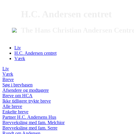
H.C. Andersen centret
The Hans Christian Andersen Centr
Liv
H.C. Andersen centret
Værk
Liv
Værk
Breve
Søg i brevbasen
Afsendere og modtagere
Breve om HCA
Ikke tidligere trykte breve
Alle breve
Enkelte breve
Partner H.C. Andersens Hus
Brevveksling med fam. Melchior
Brevveksling med fam. Serre
Rundt om Andersen