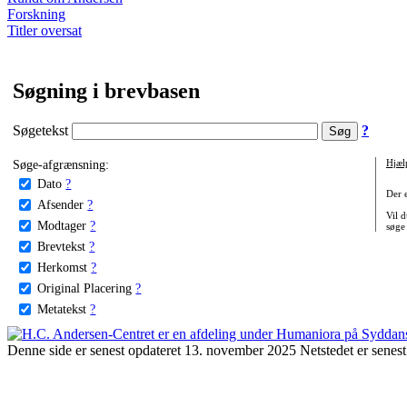
Forskning
Titler oversat
Søgning i brevbasen
Søgetekst
?
Søge-afgrænsning:
Hjæl
Dato
?
Der 
Afsender
?
Vil d
Modtager
?
søge
Brevtekst
?
Herkomst
?
Original Placering
?
Metatekst
?
Denne side er senest opdateret 13. november 2025 Netstedet er senest