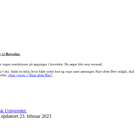
p til
Brevtekst
:
er ingen restriktioner på søgninger i brevtekst. Du søger blot som normalt.
u f.eks. finde en tekst, hvor både ordet
hest
og
vogn
samt sætningen
Naar dette Brev
indgår, skal
 efter
+hest +vogn +"Naar dette Brev"
.
 opdateret 23. februar 2023