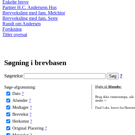
Enkelte breve
Partner H.C. Andersens Hus
Brevveksling med fam. Melchior
Brevveksling med fam. Serre
Rundt om Andersen
Forskning
Titler oversat
Søgning i brevbasen
Søgetekst
?
Søge-afgrænsning:
Hjælp til
Afsender
:
Dato
?
Brug ikke citationstegn, når
Afsender
?
stedet +:
Modtager
?
Find f.eks. breve fra Henrie
Brevtekst
?
Herkomst
?
Original Placering
?
Metatekst
?