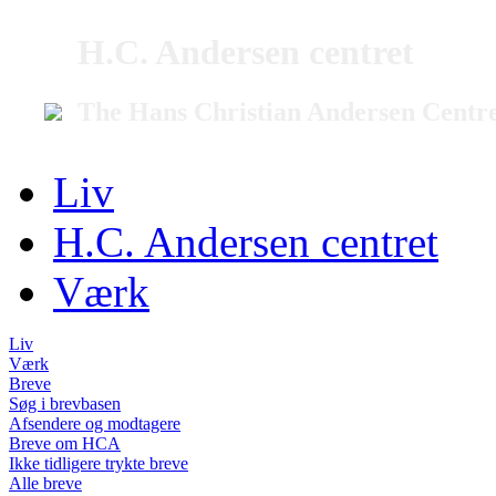
H.C. Andersen centret
The Hans Christian Andersen Centr
Liv
H.C. Andersen centret
Værk
Liv
Værk
Breve
Søg i brevbasen
Afsendere og modtagere
Breve om HCA
Ikke tidligere trykte breve
Alle breve