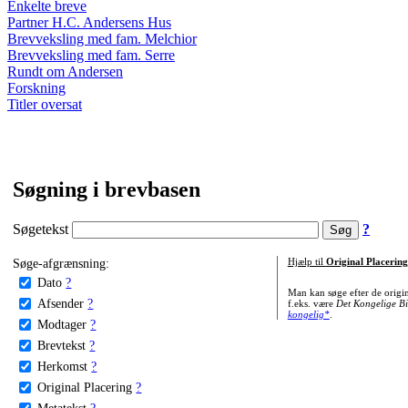
Enkelte breve
Partner H.C. Andersens Hus
Brevveksling med fam. Melchior
Brevveksling med fam. Serre
Rundt om Andersen
Forskning
Titler oversat
Søgning i brevbasen
Søgetekst
?
Søge-afgrænsning:
Hjælp til
Original Placering
Dato
?
Man kan søge efter de origi
Afsender
?
f.eks. være
Det Kongelige Bi
kongelig*
.
Modtager
?
Brevtekst
?
Herkomst
?
Original Placering
?
Metatekst
?