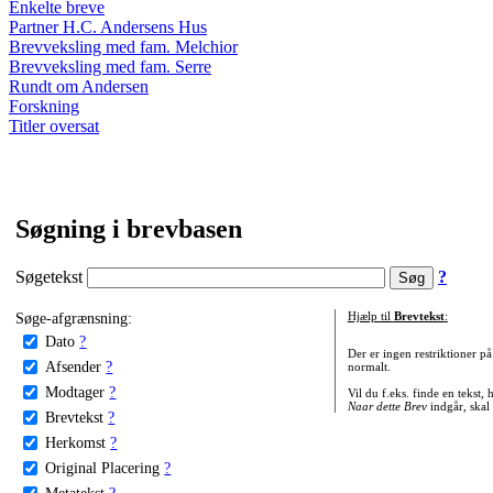
Enkelte breve
Partner H.C. Andersens Hus
Brevveksling med fam. Melchior
Brevveksling med fam. Serre
Rundt om Andersen
Forskning
Titler oversat
Søgning i brevbasen
Søgetekst
?
Søge-afgrænsning:
Hjælp til
Brevtekst
:
Dato
?
Der er ingen restriktioner p
Afsender
?
normalt.
Modtager
?
Vil du f.eks. finde en tekst,
Naar dette Brev
indgår, skal
Brevtekst
?
Herkomst
?
Original Placering
?
Metatekst
?