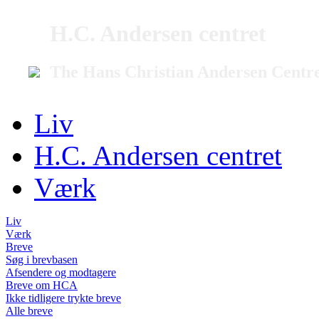
H.C. Andersen centret
The Hans Christian Andersen Centr
Liv
H.C. Andersen centret
Værk
Liv
Værk
Breve
Søg i brevbasen
Afsendere og modtagere
Breve om HCA
Ikke tidligere trykte breve
Alle breve