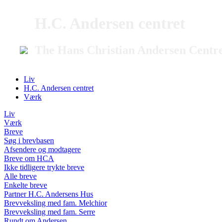
H.C. Andersen centret
The Hans Christian Andersen Centr
Liv
H.C. Andersen centret
Værk
Liv
Værk
Breve
Søg i brevbasen
Afsendere og modtagere
Breve om HCA
Ikke tidligere trykte breve
Alle breve
Enkelte breve
Partner H.C. Andersens Hus
Brevveksling med fam. Melchior
Brevveksling med fam. Serre
Rundt om Andersen