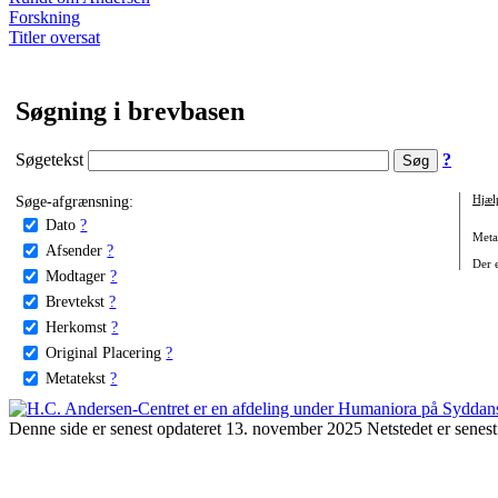
Forskning
Titler oversat
Søgning i brevbasen
Søgetekst
?
Søge-afgrænsning:
Hjæl
Dato
?
Metat
Afsender
?
Der e
Modtager
?
Brevtekst
?
Herkomst
?
Original Placering
?
Metatekst
?
Denne side er senest opdateret 13. november 2025 Netstedet er senest