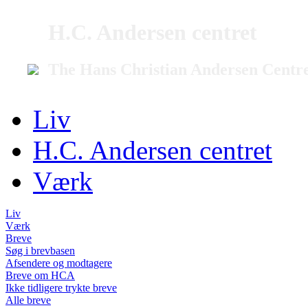
H.C. Andersen centret
The Hans Christian Andersen Centr
Liv
H.C. Andersen centret
Værk
Liv
Værk
Breve
Søg i brevbasen
Afsendere og modtagere
Breve om HCA
Ikke tidligere trykte breve
Alle breve