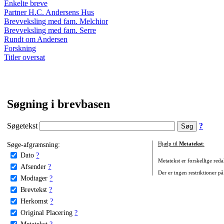
Enkelte breve
Partner H.C. Andersens Hus
Brevveksling med fam. Melchior
Brevveksling med fam. Serre
Rundt om Andersen
Forskning
Titler oversat
Søgning i brevbasen
Søgetekst
?
Søge-afgrænsning:
Hjælp til
Metatekst
:
Dato
?
Metatekst er forskellige reda
Afsender
?
Der er ingen restriktioner på
Modtager
?
Brevtekst
?
Herkomst
?
Original Placering
?
Metatekst
?