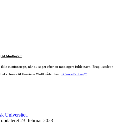
p til
Modtager
:
ikke citationstegn, når du søger efter en modtagers fulde navn. Brug i stedet +:
f.eks. breve til Henriette Wulff sådan her:
+Henriette +Wulff
.
 opdateret 23. februar 2023