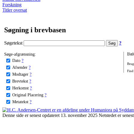
Forskning
Titler oversat
Søgning i brevbasen
Søgetekst
?
Søge-afgrænsning:
Hjæl
Dato
?
Brug 
Afsender
?
Find 
Modtager
?
Brevtekst
?
Herkomst
?
Original Placering
?
Metatekst
?
Denne side er senest opdateret 13. november 2025 Netstedet er senest