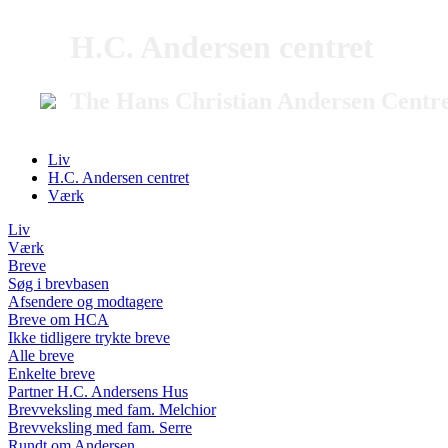
H.C. Andersen centret
The Hans Christian Andersen Centr
Liv
H.C. Andersen centret
Værk
Liv
Værk
Breve
Søg i brevbasen
Afsendere og modtagere
Breve om HCA
Ikke tidligere trykte breve
Alle breve
Enkelte breve
Partner H.C. Andersens Hus
Brevveksling med fam. Melchior
Brevveksling med fam. Serre
Rundt om Andersen