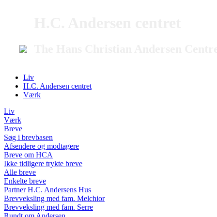
H.C. Andersen centret
The Hans Christian Andersen Centr
Liv
H.C. Andersen centret
Værk
Liv
Værk
Breve
Søg i brevbasen
Afsendere og modtagere
Breve om HCA
Ikke tidligere trykte breve
Alle breve
Enkelte breve
Partner H.C. Andersens Hus
Brevveksling med fam. Melchior
Brevveksling med fam. Serre
Rundt om Andersen