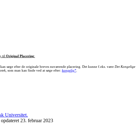
p til
Original Placering
:
kan søge efter de originale breves nuværende placering. Det kunne f.eks. være
Det Kongelige
otek
, som man kan finde ved at søge efter:
kongelig*
.
 opdateret 23. februar 2023