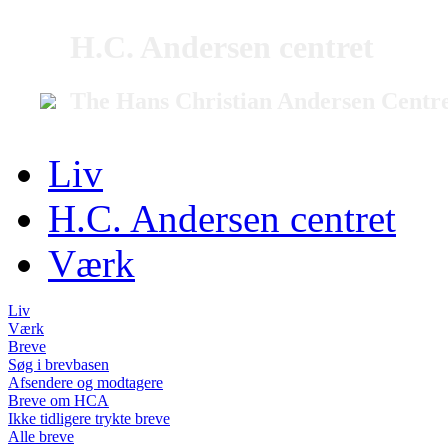
H.C. Andersen centret
The Hans Christian Andersen Centr
Liv
H.C. Andersen centret
Værk
Liv
Værk
Breve
Søg i brevbasen
Afsendere og modtagere
Breve om HCA
Ikke tidligere trykte breve
Alle breve