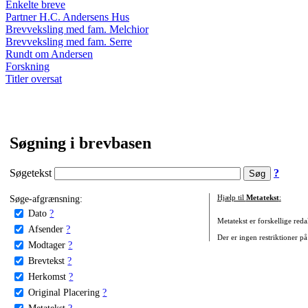
Enkelte breve
Partner H.C. Andersens Hus
Brevveksling med fam. Melchior
Brevveksling med fam. Serre
Rundt om Andersen
Forskning
Titler oversat
Søgning i brevbasen
Søgetekst
?
Søge-afgrænsning:
Hjælp til
Metatekst
:
Dato
?
Metatekst er forskellige reda
Afsender
?
Der er ingen restriktioner på
Modtager
?
Brevtekst
?
Herkomst
?
Original Placering
?
Metatekst
?