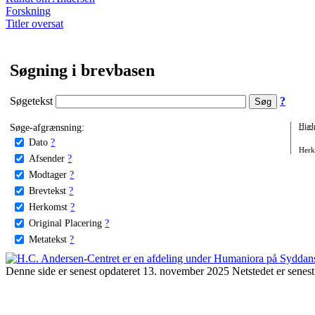
Forskning
Titler oversat
Søgning i brevbasen
Søgetekst
?
Søge-afgrænsning:
Hjæl
Dato
?
Herko
Afsender
?
Modtager
?
Brevtekst
?
Herkomst
?
Original Placering
?
Metatekst
?
Denne side er senest opdateret 13. november 2025 Netstedet er senest