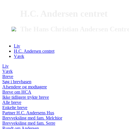
H.C. Andersen centret
The Hans Christian Andersen Centr
Liv
H.C. Andersen centret
Værk
Liv
Værk
Breve
Søg i brevbasen
Afsendere og modtagere
Breve om HCA
Ikke tidligere trykte breve
Alle breve
Enkelte breve
Partner H.C. Andersens Hus
Brevveksling med fam. Melchior
Brevveksling med fam. Serre
Rundt om Andersen