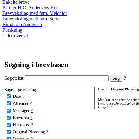
Enkelte breve
Partner H.C. Andersens Hus
Brevveksling med fam. Melchior
Brevveksling med fam. Serre
Rundt om Andersen
Forskning
Titler oversat
Søgning i brevbasen
Søgetekst
?
Søge-afgrænsning:
Hjælp til
Original Placering
Dato
?
Man kan søge efter de origi
Afsender
?
f.eks. være
Det Kongelige Bi
kongelig*
.
Modtager
?
Brevtekst
?
Herkomst
?
Original Placering
?
Metatekst
?