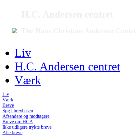
H.C. Andersen centret
The Hans Christian Andersen Centr
Liv
H.C. Andersen centret
Værk
Liv
Værk
Breve
Søg i brevbasen
Afsendere og modtagere
Breve om HCA
Ikke tidligere trykte breve
Alle breve