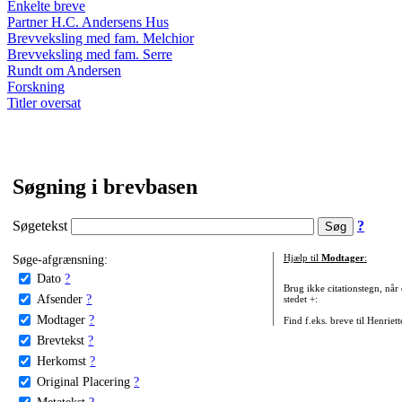
Enkelte breve
Partner H.C. Andersens Hus
Brevveksling med fam. Melchior
Brevveksling med fam. Serre
Rundt om Andersen
Forskning
Titler oversat
Søgning i brevbasen
Søgetekst
?
Søge-afgrænsning:
Hjælp til
Modtager
:
Dato
?
Brug ikke citationstegn, når
Afsender
?
stedet +:
Modtager
?
Find f.eks. breve til Henriet
Brevtekst
?
Herkomst
?
Original Placering
?
Metatekst
?