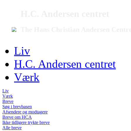
H.C. Andersen centret
The Hans Christian Andersen Centr
Liv
H.C. Andersen centret
Værk
Liv
Værk
Breve
Søg i brevbasen
Afsendere og modtagere
Breve om HCA
Ikke tidligere trykte breve
Alle breve