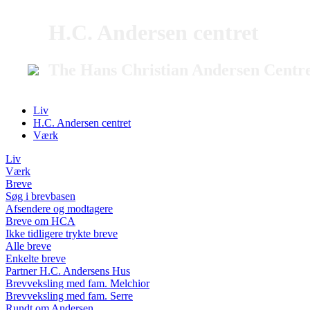
H.C. Andersen centret
The Hans Christian Andersen Centr
Liv
H.C. Andersen centret
Værk
Liv
Værk
Breve
Søg i brevbasen
Afsendere og modtagere
Breve om HCA
Ikke tidligere trykte breve
Alle breve
Enkelte breve
Partner H.C. Andersens Hus
Brevveksling med fam. Melchior
Brevveksling med fam. Serre
Rundt om Andersen