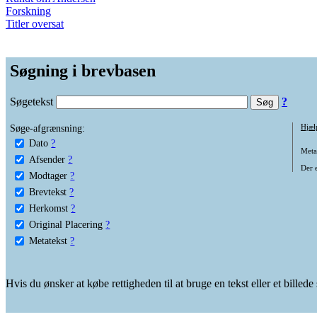
Forskning
Titler oversat
Søgning i brevbasen
Søgetekst
?
Søge-afgrænsning:
Hjæl
Dato
?
Metat
Afsender
?
Der e
Modtager
?
Brevtekst
?
Herkomst
?
Original Placering
?
Metatekst
?
Hvis du ønsker at købe rettigheden til at bruge en tekst eller et billed