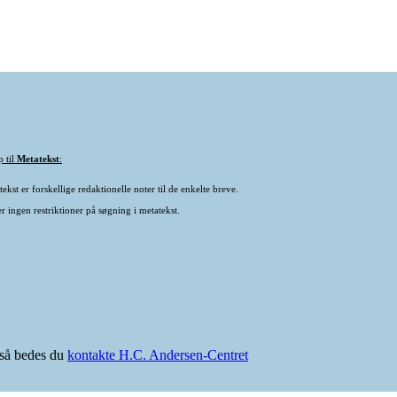
p til
Metatekst
:
ekst er forskellige redaktionelle noter til de enkelte breve.
r ingen restriktioner på søgning i metatekst.
e så bedes du
kontakte H.C. Andersen-Centret